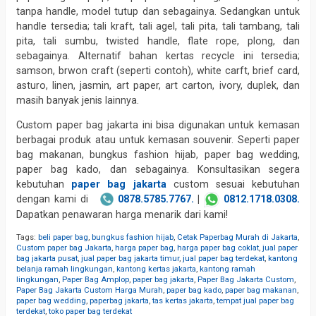
tanpa handle, model tutup dan sebagainya. Sedangkan untuk
handle tersedia; tali kraft, tali agel, tali pita, tali tambang, tali
pita, tali sumbu, twisted handle, flate rope, plong, dan
sebagainya. Alternatif bahan kertas recycle ini tersedia;
samson, brwon craft (seperti contoh), white carft, brief card,
asturo, linen, jasmin, art paper, art carton, ivory, duplek, dan
masih banyak jenis lainnya.
Custom paper bag jakarta ini bisa digunakan untuk kemasan
berbagai produk atau untuk kemasan souvenir. Seperti paper
bag makanan, bungkus fashion hijab, paper bag wedding,
paper bag kado, dan sebagainya. Konsultasikan segera
kebutuhan
paper bag jakarta
custom sesuai kebutuhan
dengan kami di
0878.5785.7767.
|
0812.1718.0308.
Dapatkan penawaran harga menarik dari kami!
Tags:
beli paper bag
,
bungkus fashion hijab
,
Cetak Paperbag Murah di Jakarta
,
Custom paper bag Jakarta
,
harga paper bag
,
harga paper bag coklat
,
jual paper
bag jakarta pusat
,
jual paper bag jakarta timur
,
jual paper bag terdekat
,
kantong
belanja ramah lingkungan
,
kantong kertas jakarta
,
kantong ramah
lingkungan
,
Paper Bag Amplop
,
paper bag jakarta
,
Paper Bag Jakarta Custom
,
Paper Bag Jakarta Custom Harga Murah
,
paper bag kado
,
paper bag makanan
,
paper bag wedding
,
paperbag jakarta
,
tas kertas jakarta
,
tempat jual paper bag
terdekat
,
toko paper bag terdekat