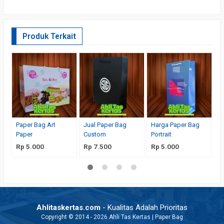
Produk Terkait
B
P
C
R
Paper Bag Art
Jual Paper Bag
Harga Paper Bag
Paper
Custom
Portrait
Rp 5.000
Rp 7.500
Rp 5.000
Ahlitaskertas.com
- Kualitas Adalah Prioritas
Copyright © 2014 - 2026 Ahli Tas Kertas | Paper Bag