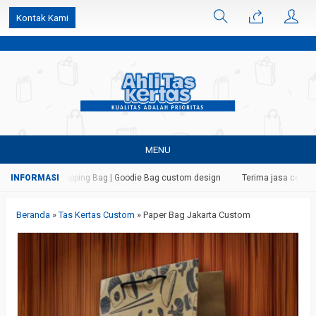
k6Ghe9jF9rmtx91MrSV7BIpW27id0SMW1kLEoe8rM2U
Kontak Kami
MENU
aper Bag | Shopping Bag | Goodie Bag custom design
Terima jasa cetak dan
Beranda
»
Tas Kertas Custom
»
Paper Bag Jakarta Custom