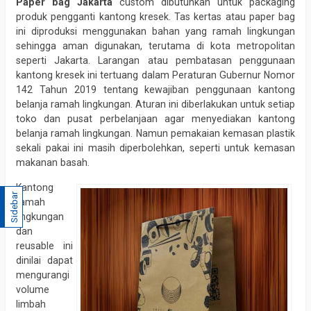
Paper bag Jakarta
custom dibutuhkan untuk packaging
produk pengganti kantong kresek. Tas kertas atau paper bag
ini diproduksi menggunakan bahan yang ramah lingkungan
sehingga aman digunakan, terutama di kota metropolitan
seperti Jakarta. Larangan atau pembatasan penggunaan
kantong kresek ini tertuang dalam Peraturan Gubernur Nomor
142 Tahun 2019 tentang kewajiban penggunaan kantong
belanja ramah lingkungan. Aturan ini diberlakukan untuk setiap
toko dan pusat perbelanjaan agar menyediakan kantong
belanja ramah lingkungan. Namun pemakaian kemasan plastik
sekali pakai ini masih diperbolehkan, seperti untuk kemasan
makanan basah.
Kantong
Sidebar
ramah
lingkungan
dan
reusable ini
dinilai dapat
mengurangi
volume
limbah