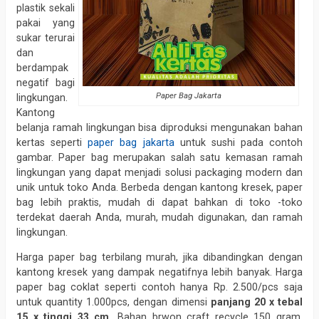
plastik sekali
pakai yang
sukar terurai
dan
berdampak
negatif bagi
Paper Bag Jakarta
lingkungan.
Kantong
belanja ramah lingkungan bisa diproduksi mengunakan bahan
kertas seperti
paper bag jakarta
untuk sushi pada contoh
gambar. Paper bag merupakan salah satu kemasan ramah
lingkungan yang dapat menjadi solusi packaging modern dan
unik untuk toko Anda. Berbeda dengan kantong kresek, paper
bag lebih praktis, mudah di dapat bahkan di toko -toko
terdekat daerah Anda, murah, mudah digunakan, dan ramah
lingkungan.
Harga paper bag terbilang murah, jika dibandingkan dengan
kantong kresek yang dampak negatifnya lebih banyak. Harga
paper bag coklat seperti contoh hanya Rp. 2.500/pcs saja
untuk quantity 1.000pcs, dengan dimensi
panjang 20 x tebal
15 x tinggi 33 cm.
Bahan brwon craft recycle 150 gram,