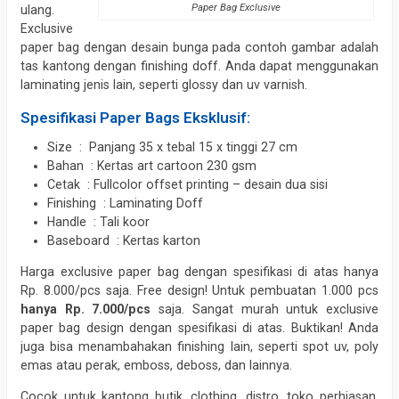
Paper Bag Exclusive
ulang.
Exclusive
paper bag dengan desain bunga pada contoh gambar adalah
tas kantong dengan finishing doff. Anda dapat menggunakan
laminating jenis lain, seperti glossy dan uv varnish.
Spesifikasi Paper Bags Eksklusif:
Size : Panjang 35 x tebal 15 x tinggi 27 cm
Bahan : Kertas art cartoon 230 gsm
Cetak : Fullcolor offset printing – desain dua sisi
Finishing : Laminating Doff
Handle : Tali koor
Baseboard : Kertas karton
Harga exclusive paper bag dengan spesifikasi di atas hanya
Rp. 8.000/pcs saja. Free design! Untuk pembuatan 1.000 pcs
hanya Rp. 7.000/pcs
saja. Sangat murah untuk exclusive
paper bag design dengan spesifikasi di atas. Buktikan! Anda
juga bisa menambahakan finishing lain, seperti spot uv, poly
emas atau perak, emboss, deboss, dan lainnya.
Cocok untuk kantong butik, clothing, distro, toko perhiasan,