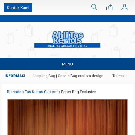
k6Ghe9jF9rmtx91MrSV7BIpW27id0SMW1kLEoe8rM2U
Kontak Kami
MENU
as | Paper Bag | Shopping Bag | Goodie Bag custom design
Terima jasa ceta
Beranda
»
Tas Kertas Custom
»
Paper Bag Exclusive