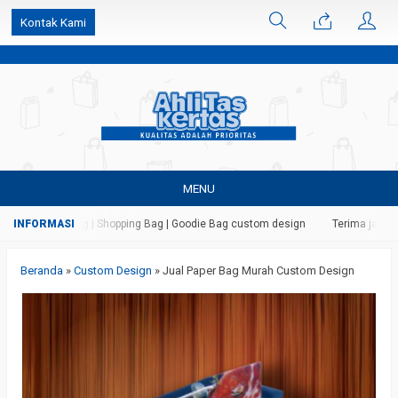
k6Ghe9jF9rmtx91MrSV7BIpW27id0SMW1kLEoe8rM2U
Kontak Kami
MENU
as | Paper Bag | Shopping Bag | Goodie Bag custom design
Terima jasa ceta
Beranda
»
Custom Design
»
Jual Paper Bag Murah Custom Design