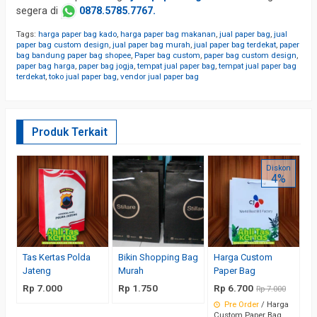
segera di
0878.5785.7767.
Tags:
harga paper bag kado
,
harga paper bag makanan
,
jual paper bag
,
jual
paper bag custom design
,
jual paper bag murah
,
jual paper bag terdekat
,
paper
bag bandung paper bag shopee
,
Paper bag custom
,
paper bag custom design
,
paper bag harga
,
paper bag jogja
,
tempat jual paper bag
,
tempat jual paper bag
terdekat
,
toko jual paper bag
,
vendor jual paper bag
Produk Terkait
P
Diskon
4%
M
R
Tas Kertas Polda
Bikin Shopping Bag
Harga Custom
Jateng
Murah
Paper Bag
Rp 7.000
Rp 1.750
Rp 6.700
Rp 7.000
Pre Order
/ Harga
Custom Paper Bag