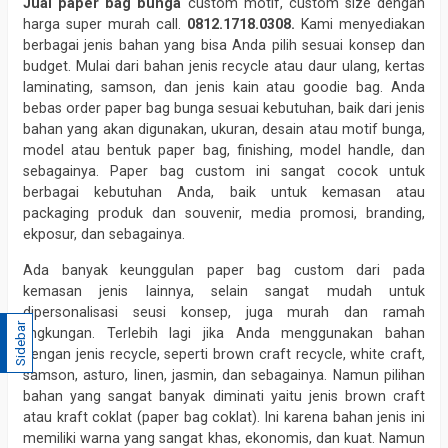
Jual paper bag bunga
custom motif, custom size dengan
harga super murah call.
0812.1718.0308.
Kami menyediakan
berbagai jenis bahan yang bisa Anda pilih sesuai konsep dan
budget. Mulai dari bahan jenis recycle atau daur ulang, kertas
laminating, samson, dan jenis kain atau goodie bag. Anda
bebas order paper bag bunga sesuai kebutuhan, baik dari jenis
bahan yang akan digunakan, ukuran, desain atau motif bunga,
model atau bentuk paper bag, finishing, model handle, dan
sebagainya. Paper bag custom ini sangat cocok untuk
berbagai kebutuhan Anda, baik untuk kemasan atau
packaging produk dan souvenir, media promosi, branding,
ekposur, dan sebagainya.
Ada banyak keunggulan paper bag custom dari pada
kemasan jenis lainnya, selain sangat mudah untuk
dipersonalisasi seusi konsep, juga murah dan ramah
Sidebar
lingkungan. Terlebih lagi jika Anda menggunakan bahan
dengan jenis recycle, seperti brown craft recycle, white craft,
samson, asturo, linen, jasmin, dan sebagainya. Namun pilihan
bahan yang sangat banyak diminati yaitu jenis brown craft
atau kraft coklat (paper bag coklat). Ini karena bahan jenis ini
memiliki warna yang sangat khas, ekonomis, dan kuat. Namun