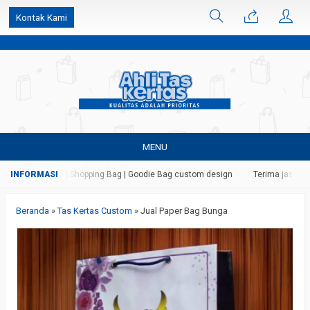
k6Ghe9jF9rmtx91MrSV7BIpW27id0SMW1kLEoe8rM2U
Kontak Kami
MENU
s | Paper Bag | Shopping Bag | Goodie Bag custom design
Terima jasa cetak
Beranda
»
Tas Kertas Custom
»
Jual Paper Bag Bunga