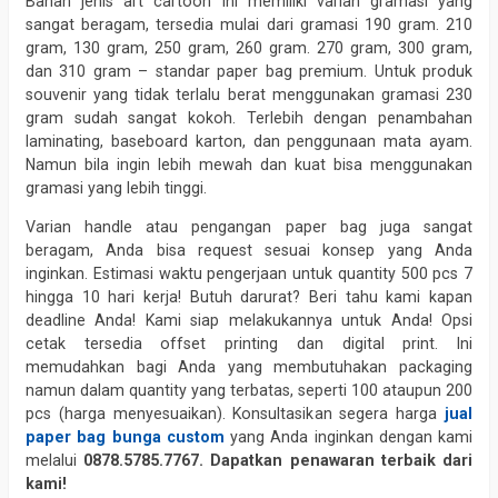
Bahan jenis art cartoon ini memiliki varian gramasi yang
sangat beragam, tersedia mulai dari gramasi 190 gram. 210
gram, 130 gram, 250 gram, 260 gram. 270 gram, 300 gram,
dan 310 gram – standar paper bag premium. Untuk produk
souvenir yang tidak terlalu berat menggunakan gramasi 230
gram sudah sangat kokoh. Terlebih dengan penambahan
laminating, baseboard karton, dan penggunaan mata ayam.
Namun bila ingin lebih mewah dan kuat bisa menggunakan
gramasi yang lebih tinggi.
Varian handle atau pengangan paper bag juga sangat
beragam, Anda bisa request sesuai konsep yang Anda
inginkan. Estimasi waktu pengerjaan untuk quantity 500 pcs 7
hingga 10 hari kerja! Butuh darurat? Beri tahu kami kapan
deadline Anda! Kami siap melakukannya untuk Anda! Opsi
cetak tersedia offset printing dan digital print. Ini
memudahkan bagi Anda yang membutuhakan packaging
namun dalam quantity yang terbatas, seperti 100 ataupun 200
pcs (harga menyesuaikan). Konsultasikan segera harga
jual
paper bag bunga custom
yang Anda inginkan dengan kami
melalui
0878.5785.7767. Dapatkan penawaran terbaik dari
kami!