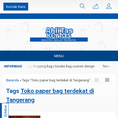
k6Ghe9jF9rmtx91MrSV7BIpW27id0SMW1kLEoe8rM2U
Kontak Kami
MENU
 Kertas | Paper Bag | Shopping Bag | Goodie Bag custom design
Terima jas
Beranda
»
Tags "Toko paper bag terdekat di Tangerang"
Tags
Toko paper bag terdekat di
Tangerang
Sidebar