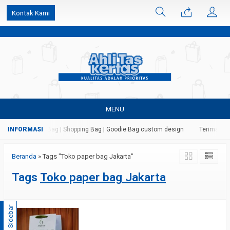
k6Ghe9jF9rmtx91MrSV7BIpW27id0SMW1kLEoe8rM2U
Kontak Kami
MENU
 Kertas | Paper Bag | Shopping Bag | Goodie Bag custom design
Terima jasa
Beranda
»
Tags "Toko paper bag Jakarta"
Tags
Toko paper bag Jakarta
Sidebar