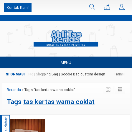
k6Ghe9jF9rmtx91MrSV7BIpW27id0SMW1kLEoe8rM2U
Kontak Kami
MENU
 Kertas | Paper Bag | Shopping Bag | Goodie Bag custom design
Terima jasa
Beranda
»
Tags "tas kertas warna coklat"
Tags
tas kertas warna coklat
Sidebar