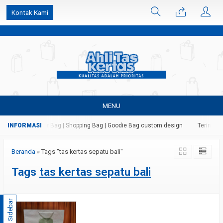
k6Ghe9jF9rmtx91MrSV7BIpW27id0SMW1kLEoe8rM2U
Kontak Kami
MENU
as Kertas | Paper Bag | Shopping Bag | Goodie Bag custom design
Terima ja
Beranda
»
Tags "tas kertas sepatu bali"
Tags
tas kertas sepatu bali
Sidebar