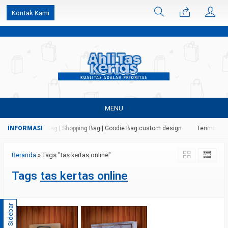
k6Ghe9jF9rmtx91MrSV7BIpW27id0SMW1kLEoe8rM2U
Kontak Kami
MENU
 Kertas | Paper Bag | Shopping Bag | Goodie Bag custom design
Terima jasa
Beranda
»
Tags "tas kertas online"
Tags
tas kertas online
Sidebar