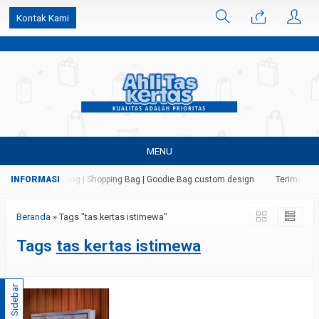
k6Ghe9jF9rmtx91MrSV7BIpW27id0SMW1kLEoe8rM2U
Kontak Kami
MENU
 Kertas | Paper Bag | Shopping Bag | Goodie Bag custom design
Terima jasa
Beranda
»
Tags "tas kertas istimewa"
Tags
tas kertas istimewa
Sidebar