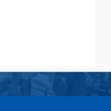
Custom
Jual Paper Bag Kraft Coklat
Rp 2.500