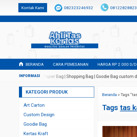
k6Ghe9jF9rmtx91MrSV7BIpW27id0SMW1kLEoe8rM2U
Kontak Kami
082323246932
08122828823
BERANDA
CARA PEMESANAN
HARGA RP 2.000 S/D
mbuatan Tas Kertas | Paper Bag | Shopping Bag | Goodie Bag custom de
KATEGORI PRODUK
Beranda
»
Tags "ta
Art Carton
Tags
tas 
Custom Design
Goodie Bag
Kertas Kraft