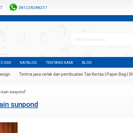
7
081228288237
 3.000
KATALOG
TENTANG KAMI
BLOG
sign
Terima jasa cetak dan pembuatan Tas Kertas | Paper Bag | Sh
s kain sunpond"
kain sunpond