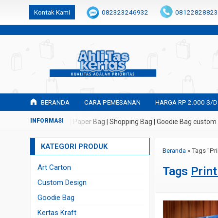
k6Ghe9jF9rmtx91MrSV7BIpW27id0SMW1kLEoe8rM2U
Kontak Kami
082323246932
08122828823
BERANDA
CARA PEMESANAN
HARGA RP 2.000 S/D
embuatan Tas Kertas | Paper Bag | Shopping Bag | Goodie Bag custom d
KATEGORI PRODUK
Beranda
»
Tags "Pr
Art Carton
Tags
Prin
Custom Design
Goodie Bag
Kertas Kraft