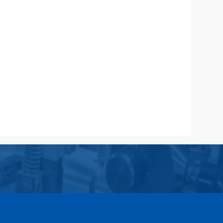
g
Paper Bag Amplop
Rp 2.500