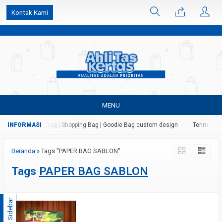
k6Ghe9jF9rmtx91MrSV7BIpW27id0SMW1kLEoe8rM2U
Kontak Kami
MENU
 Kertas | Paper Bag | Shopping Bag | Goodie Bag custom design
Terima jas
Beranda
»
Tags "PAPER BAG SABLON"
Tags
PAPER BAG SABLON
Sidebar