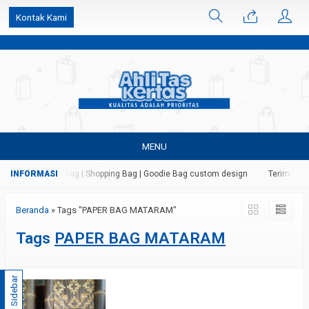
k6Ghe9jF9rmtx91MrSV7BIpW27id0SMW1kLEoe8rM2U
Kontak Kami
MENU
 Kertas | Paper Bag | Shopping Bag | Goodie Bag custom design
Terima jas
Beranda
»
Tags "PAPER BAG MATARAM"
Tags
PAPER BAG MATARAM
Sidebar