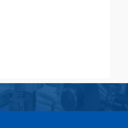
 Desain
Printing Paper Bag Harga Murah
Rp 1.850