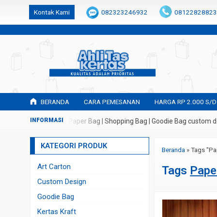
k6Ghe9jF9rmtx91MrSV7BIpW27id0SMW1kLEoe8rM2U
Kontak Kami
082323246932
08122828823
BERANDA
CARA PEMESANAN
HARGA RP 2.000 S/D
buatan Tas Kertas | Paper Bag | Shopping Bag | Goodie Bag custom de
KATEGORI PRODUK
Beranda
»
Tags "Pa
Art Carton
Tags
Pape
Custom Design
Goodie Bag
Kertas Kraft