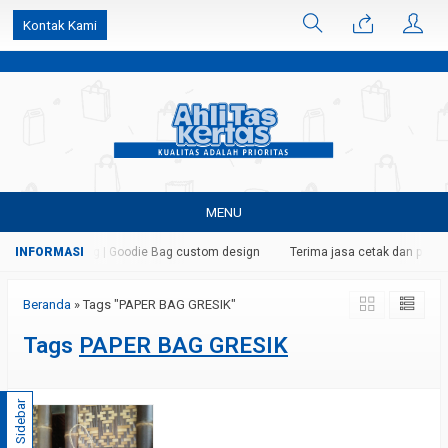
k6Ghe9jF9rmtx91MrSV7BIpW27id0SMW1kLEoe8rM2U
Kontak Kami
MENU
ag | Shopping Bag | Goodie Bag custom design
Terima jasa cetak dan pembu
Beranda
»
Tags "PAPER BAG GRESIK"
Tags
PAPER BAG GRESIK
Sidebar