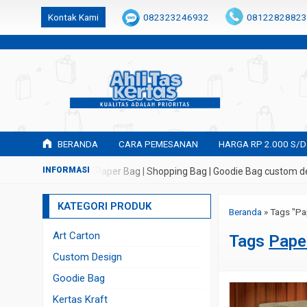
k6Ghe9jF9rmtx91MrSV7BIpW27id0SMW1kLEoe8rM2U
Kontak Kami
082323246932
08122828823
BERANDA
CARA PEMESANAN
HARGA RP 2.000 S/D
buatan Tas Kertas | Paper Bag | Shopping Bag | Goodie Bag custom des
KATEGORI PRODUK
Beranda
»
Tags "Pa
Art Carton
Tags
Pape
Custom Design
Goodie Bag
Kertas Kraft