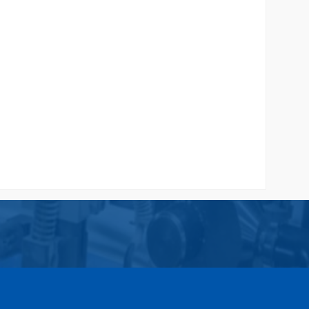
et
Tas Kertas Acara Bhayangkari
Rp 7.000