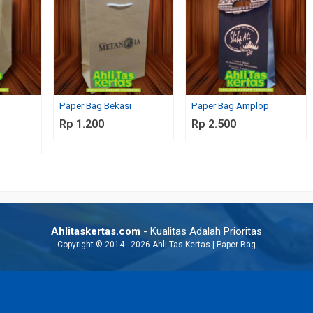
e
Paper Bag Bekasi
Paper Bag Amplop
Paper Bag Instansi
Paper Bag Cafe dan Mark
Rp 1.200
Rp 2.500
Rp 7.000
Rp 1.000
Ahlitaskertas.com
- Kualitas Adalah Prioritas
Copyright © 2014 - 2026 Ahli Tas Kertas | Paper Bag