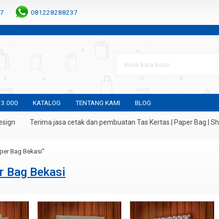
7
081228288237
 3.000
KATALOG
TENTANG KAMI
BLOG
ign
Terima jasa cetak dan pembuatan Tas Kertas | Paper Bag | Sho
per Bag Bekasi"
r Bag Bekasi