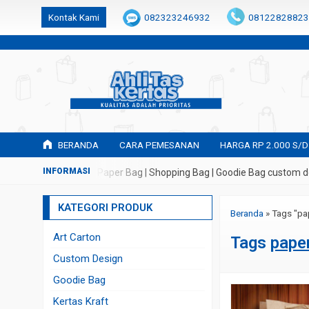
k6Ghe9jF9rmtx91MrSV7BIpW27id0SMW1kLEoe8rM2U
Kontak Kami
082323246932
08122828823
BERANDA
CARA PEMESANAN
HARGA RP 2.000 S/D
buatan Tas Kertas | Paper Bag | Shopping Bag | Goodie Bag custom de
KATEGORI PRODUK
Beranda
»
Tags "pa
Art Carton
Tags
pape
Custom Design
Goodie Bag
Kertas Kraft