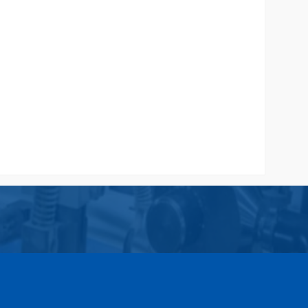
san
Paper Bag Butik Coklat Murah
Rp 2.350