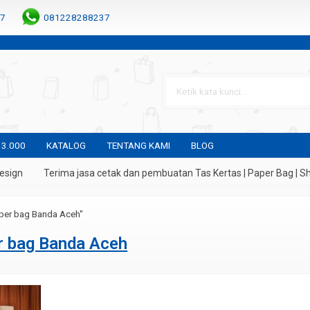
7
081228288237
 3.000
KATALOG
TENTANG KAMI
BLOG
sign
Terima jasa cetak dan pembuatan Tas Kertas | Paper Bag | Sho
per bag Banda Aceh"
r bag Banda Aceh