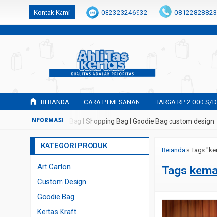
k6Ghe9jF9rmtx91MrSV7BIpW27id0SMW1kLEoe8rM2U
Kontak Kami
082323246932
08122828823
BERANDA
CARA PEMESANAN
HARGA RP 2.000 S/D
 Tas Kertas | Paper Bag | Shopping Bag | Goodie Bag custom design
KATEGORI PRODUK
Beranda
»
Tags "ke
Art Carton
Tags
kema
Custom Design
Goodie Bag
Kertas Kraft