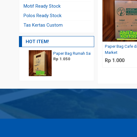
Motif Ready Stock
Polos Ready Stock
Tas Kertas Custom
HOT ITEM!
Paper Bag Cafe d
Market
Brownies
Paper Bag Rumah Sakit
Jual Kantong Kertas
Rp 1.050
Rp 900
Rp 1.000