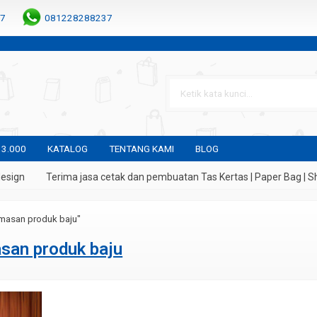
7
081228288237
 3.000
KATALOG
TENTANG KAMI
BLOG
sign
Terima jasa cetak dan pembuatan Tas Kertas | Paper Bag | Sh
masan produk baju"
san produk baju