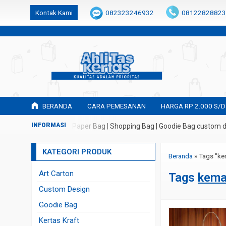
k6Ghe9jF9rmtx91MrSV7BIpW27id0SMW1kLEoe8rM2U
Kontak Kami
082323246932
08122828823
BERANDA
CARA PEMESANAN
HARGA RP 2.000 S/D
mbuatan Tas Kertas | Paper Bag | Shopping Bag | Goodie Bag custom de
KATEGORI PRODUK
Beranda
»
Tags "ke
Art Carton
Tags
kema
Custom Design
Goodie Bag
Kertas Kraft