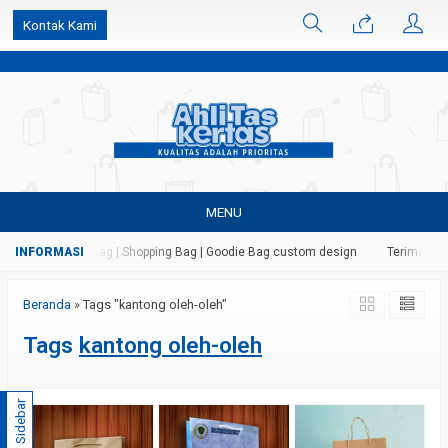
k6Ghe9jF9rmtx91MrSV7BIpW27id0SMW1kLEoe8rM2U
Kontak Kami
MENU
 Kertas | Paper Bag | Shopping Bag | Goodie Bag custom design
Terima jasa
Beranda
»
Tags "kantong oleh-oleh"
Tags
kantong oleh-oleh
Sidebar