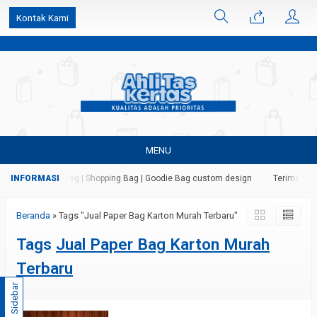
k6Ghe9jF9rmtx91MrSV7BIpW27id0SMW1kLEoe8rM2U
Kontak Kami
MENU
 Kertas | Paper Bag | Shopping Bag | Goodie Bag custom design
Terima jasa
Beranda
»
Tags "Jual Paper Bag Karton Murah Terbaru"
Tags
Jual Paper Bag Karton Murah
Terbaru
Sidebar