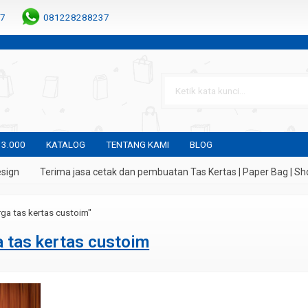
7
081228288237
 3.000
KATALOG
TENTANG KAMI
BLOG
ign
Terima jasa cetak dan pembuatan Tas Kertas | Paper Bag | Sho
rga tas kertas custoim"
a tas kertas custoim