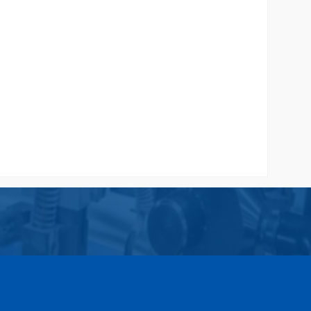
andiri
Paper Bag Souvenir Wisuda
Rp 7.500