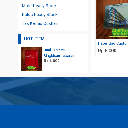
Motif Ready Stock
Polos Ready Stock
Tas Kertas Custom
HOT ITEM!
Paper Bag Custo
Jual Tas Kertas
Tas Kertas Butik Hijab C
Rp 6.000
Rp 2.500
Bingkisan Lebaran
Rp 6.000