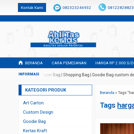
k6Ghe9jF9rmtx91MrSV7BIpW27id0SMW1kLEoe8rM2U
Kontak Kami
082323246932
08122828823
BERANDA
CARA PEMESANAN
HARGA RP 2.000 S/D
buatan Tas Kertas | Paper Bag | Shopping Bag | Goodie Bag custom des
KATEGORI PRODUK
Beranda
»
Tags "ha
Art Carton
Tags
harg
Custom Design
Goodie Bag
Kertas Kraft