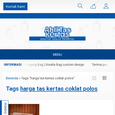
k6Ghe9jF9rmtx91MrSV7BIpW27id0SMW1kLEoe8rM2U
Kontak Kami
MENU
as | Paper Bag | Shopping Bag | Goodie Bag custom design
Terima jasa ceta
Beranda
»
Tags "harga tas kertas coklat polos"
Tags
harga tas kertas coklat polos
Sidebar