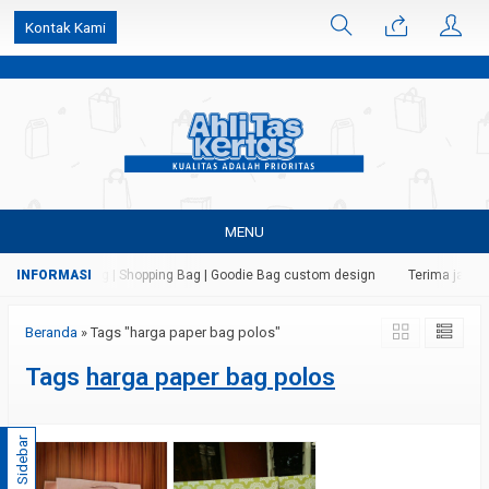
k6Ghe9jF9rmtx91MrSV7BIpW27id0SMW1kLEoe8rM2U
Kontak Kami
MENU
ertas | Paper Bag | Shopping Bag | Goodie Bag custom design
Terima jasa c
Beranda
»
Tags "harga paper bag polos"
Tags
harga paper bag polos
Sidebar