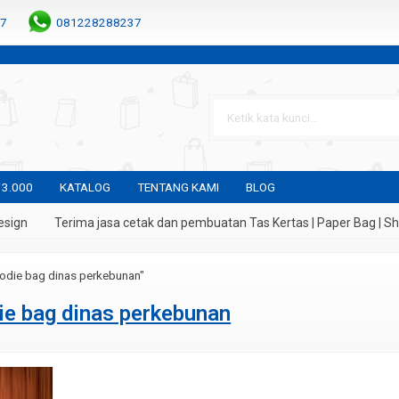
7
081228288237
 3.000
KATALOG
TENTANG KAMI
BLOG
sign
Terima jasa cetak dan pembuatan Tas Kertas | Paper Bag | Sho
odie bag dinas perkebunan"
ie bag dinas perkebunan