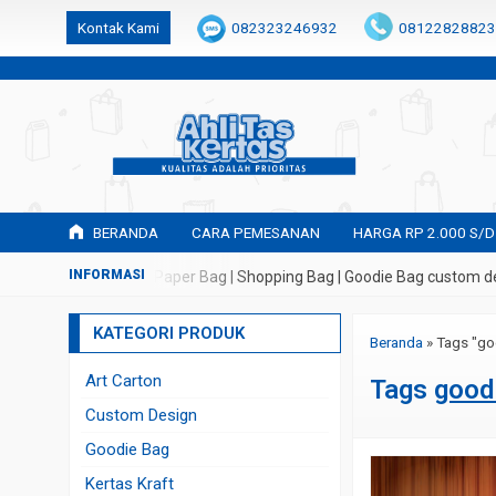
k6Ghe9jF9rmtx91MrSV7BIpW27id0SMW1kLEoe8rM2U
Kontak Kami
082323246932
08122828823
BERANDA
CARA PEMESANAN
HARGA RP 2.000 S/D
buatan Tas Kertas | Paper Bag | Shopping Bag | Goodie Bag custom de
KATEGORI PRODUK
Beranda
»
Tags "go
Art Carton
Tags
good
Custom Design
Goodie Bag
Kertas Kraft