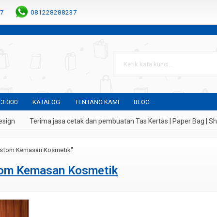
7
081228288237
 3.000
KATALOG
TENTANG KAMI
BLOG
ign
Terima jasa cetak dan pembuatan Tas Kertas | Paper Bag | Sho
ustom Kemasan Kosmetik"
om Kemasan Kosmetik