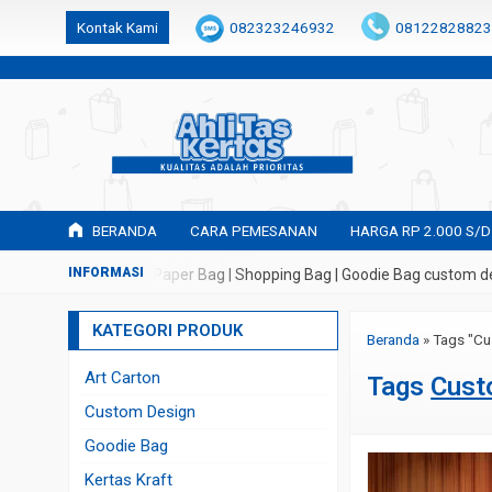
k6Ghe9jF9rmtx91MrSV7BIpW27id0SMW1kLEoe8rM2U
Kontak Kami
082323246932
08122828823
BERANDA
CARA PEMESANAN
HARGA RP 2.000 S/D
buatan Tas Kertas | Paper Bag | Shopping Bag | Goodie Bag custom des
KATEGORI PRODUK
Beranda
»
Tags "C
Art Carton
Tags
Cust
Custom Design
Goodie Bag
Kertas Kraft