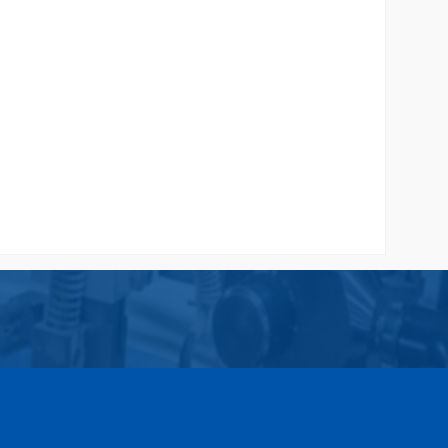
rah
Cetak Paper Bag Butik Malang Desain
Sendiri
Rp 2.000