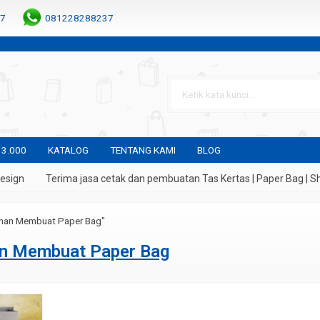
7
081228288237
 3.000
KATALOG
TENTANG KAMI
BLOG
sign
Terima jasa cetak dan pembuatan Tas Kertas | Paper Bag | Sh
han Membuat Paper Bag"
n Membuat Paper Bag