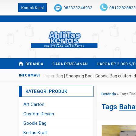
k6Ghe9jF9rmtx91MrSV7BIpW27id0SMW1kLEoe8rM2U
Kontak Kami
082323246932
08122828823
BERANDA
CARA PEMESANAN
HARGA RP 2.000 S/D
buatan Tas Kertas | Paper Bag | Shopping Bag | Goodie Bag custom de
KATEGORI PRODUK
Beranda
»
Tags "Ba
Art Carton
Tags
Baha
Custom Design
Goodie Bag
Kertas Kraft