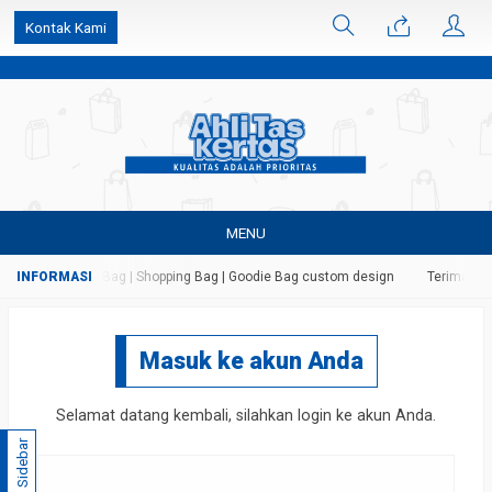
k6Ghe9jF9rmtx91MrSV7BIpW27id0SMW1kLEoe8rM2U
Kontak Kami
MENU
 Kertas | Paper Bag | Shopping Bag | Goodie Bag custom design
Terima jas
Masuk ke akun Anda
Selamat datang kembali, silahkan login ke akun Anda.
Sidebar