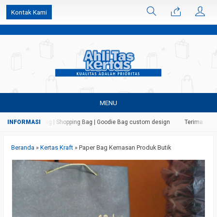
k6Ghe9jF9rmtx91MrSV7BIpW27id0SMW1kLEoe8rM2U
Kontak Kami
MENU
tas | Paper Bag | Shopping Bag | Goodie Bag custom design
Terima jasa ce
Beranda
»
Kertas Kraft
»
Paper Bag Kemasan Produk Butik