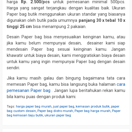
harga
Rp. 2.500/pcs
untuk pemesanan minimal 500pcs.
Harga yang sangat terjangkau dengan kualitas baik. Ukuran
Paper bag butik menggunakan ukuran standar yang biasanya
digunakan oleh butik pada umumnya
panjang 30 x tebal 10 x
tinggi 25 cm
bisa menampung 2 pakaian.
Desain Paper bag bisa menyesuaikan keinginan kamu, atau
jika kamu belum mempunyai desain, desainer kami siap
mendesain Paper bag sesuai keinginan kamu. Jangan
khawatir untuk biaya desain, kami menggratiskan biaya desain
untuk kamu yang ingin mempunyai Paper bag dengan desain
sendiri.
Jika kamu masih galau dan bingung bagaimana tata cara
memesan Paper bag, kamu bisa langsung buka halaman
cara
pemesanan Paper bag
. Jangan lupa beritahukan rekan kamu
bila kamu puas dengan produk kami.
Tags:
harga paper bag murah
,
jual paper bag
,
kemasan produk butik
,
paper
bag custom desain
,
Paper bag distro murah
,
Paper bag harga murah
,
Paper
bag kemasan baju butik
,
ukuran paper bag