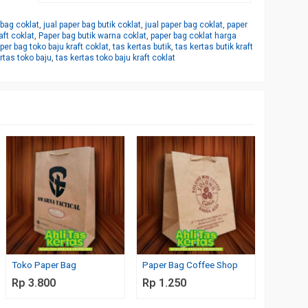
 bag coklat
,
jual paper bag butik coklat
,
jual paper bag coklat
,
paper
aft coklat
,
Paper bag butik warna coklat
,
paper bag coklat harga
per bag toko baju kraft coklat
,
tas kertas butik
,
tas kertas butik kraft
rtas toko baju
,
tas kertas toko baju kraft coklat
Jual Tas
Custom
Rp 2.3
Toko Paper Bag
Paper Bag Coffee Shop
Rp 3.800
Rp 1.250