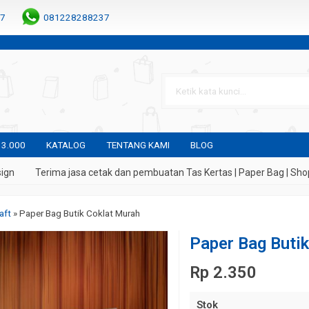
7
081228288237
 3.000
KATALOG
TENTANG KAMI
BLOG
Terima jasa cetak dan pembuatan Tas Kertas | Paper Bag | Shoppin
aft
»
Paper Bag Butik Coklat Murah
Paper Bag Buti
Rp 2.350
Stok