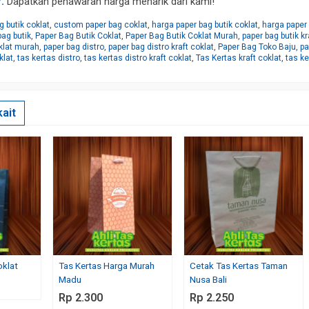
.
Dapatkan penawaran harga menarik dari kami!
g butik coklat
,
custom paper bag coklat
,
harga paper bag butik coklat
,
harga paper
bag butik
,
Paper Bag Butik Coklat
,
Paper Bag Butik Coklat Murah
,
paper bag butik kr
klat murah
,
paper bag distro
,
paper bag distro kraft coklat
,
Paper Bag Toko Baju
,
pa
klat
,
tas kertas distro
,
tas kertas distro kraft coklat
,
Tas Kertas kraft coklat
,
tas ke
ait
oklat
Tas Kertas Harga Murah
Cetak Tas Kertas Taman
Madu
Nusa Bali
Rp 2.300
Rp 2.250