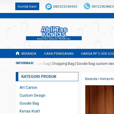
k6Ghe9jF9rmtx91MrSV7BIpW27id0SMW1kLEoe8rM2U
Kontak Kami
082323246932
08122828823
BERANDA
CARA PEMESANAN
HARGA RP 2.000 S/D
an Tas Kertas | Paper Bag | Shopping Bag | Goodie Bag custom design
KATEGORI PRODUK
Beranda
»
Kertas Kr
Art Carton
Custom Design
Goodie Bag
Kertas Kraft