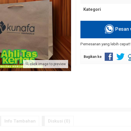
Kategori
Pesan 
Pemesanan yang lebih cepat
Pesan Tas Kertas Harga Murah Cetak
Tas Kertas Promosi Da
Rp 7.000
Desain Custom
Bagikan ke
Rp 6.000
click image to preview
Info Tambahan
Diskusi (0)