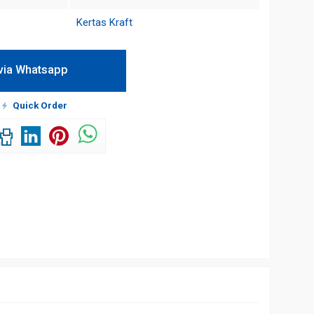
Kertas Kraft
via Whatsapp
!
Quick Order
erah