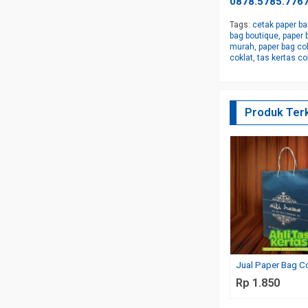
0878.5785.7767
Tags:
cetak paper ba
bag boutique
,
paper 
murah
,
paper bag co
coklat
,
tas kertas co
Produk Terk
Jual Paper Bag C
Rp 1.850