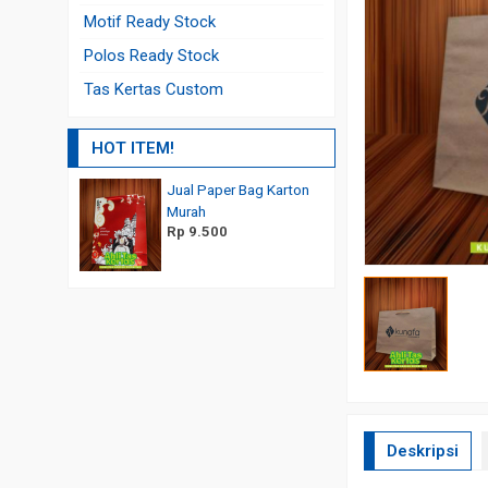
Motif Ready Stock
Polos Ready Stock
Tas Kertas Custom
HOT ITEM!
er Bag Karton
Paper Bag Desain Sendiri
Paper Bag Takeaway
Rp 5.000
Rp 3.000
0
Deskripsi