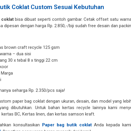
utik Coklat Custom Sesuai Kebutuhan
 coklat
bisa dibuat seperti contoh gambar. Cetak offset satu warna
bisa dipesan dengan harga Rp. 2.850,-/biji sudah free desain dan packin
as brown craft recycle 125 gsm
 warna – dua sisi
ang 30 x tebal 8 x tinggi 22 cm
 koor
s Marga
i
hanya seharga Rp. 2.350/pcs saja!
ustom paper bag coklat dengan ukuran, desain, dan model yang lebi
ang dibutuhkan. Untuk bahan kertas recycle lainnya kami menye
h, kertas BC, Kertas linen, dan kertas samson kraft.
lahkan konsultasikan
Paper bag butik coklat
Anda kepada kam