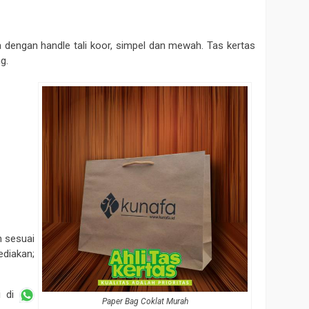
 dengan handle tali koor, simpel dan mewah. Tas kertas
g.
h sesuai
diakan;
i di
Paper Bag Coklat Murah