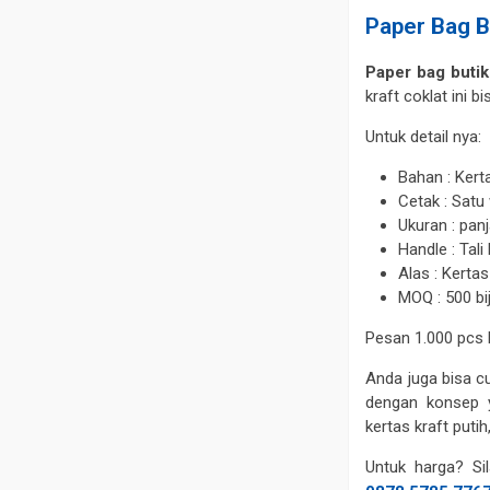
Paper Bag B
Paper bag butik
kraft coklat ini 
Untuk detail nya:
Bahan : Kert
Cetak : Satu
Ukuran : panj
Handle : Tali
Alas : Kerta
MOQ : 500 bij
Pesan 1.000 pcs 
Anda juga bisa c
dengan konsep y
kertas kraft puti
Untuk harga? Si