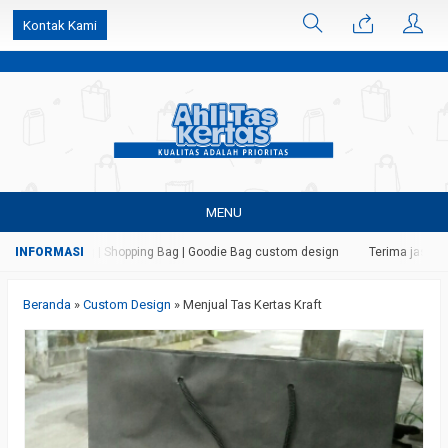
k6Ghe9jF9rmtx91MrSV7BIpW27id0SMW1kLEoe8rM2U
Kontak Kami
MENU
as | Paper Bag | Shopping Bag | Goodie Bag custom design
Terima jasa ceta
Beranda
»
Custom Design
»
Menjual Tas Kertas Kraft