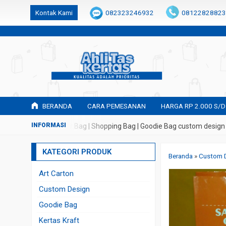
k6Ghe9jF9rmtx91MrSV7BIpW27id0SMW1kLEoe8rM2U
Kontak Kami
082323246932
08122828823
BERANDA
CARA PEMESANAN
HARGA RP 2.000 S/D
as Kertas | Paper Bag | Shopping Bag | Goodie Bag custom design
KATEGORI PRODUK
Beranda
»
Custom 
Art Carton
Custom Design
Goodie Bag
Kertas Kraft