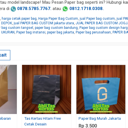
au model landscape! Mau Pesan Paper bag seperti ini? Hubungi ka
ra di
0878.5785.7767.
atau
0812.1718.0308.
g
,
harga cetak paper bag
,
Harga Paper Bag Custom
,
jual Paper bag custom
,
jual 
 DEPOK
,
jual PAPER BAG CUSTOM jakarta utara
,
JUAL PAPER BAG CUSTOM JOGJ
er bag custom tangsel
,
paper bag custom bandung
,
Paper bag custom design har
M UKURAN
,
Paper bag instansi
,
paper bag jakarta
,
Paper bag perusahaan
,
PAPER B
ait
Lebaran
Tas Kertas Hitam Free
Paper Bag Murah Jakarta
Cetak Desain
Rp 3.500