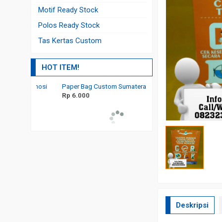
Motif Ready Stock
Polos Ready Stock
Tas Kertas Custom
HOT ITEM!
Promosi
Paper Bag Custom
Cetak Paper Bag Murah 
Rp 2.700
rti
Sumatera Selatan
Rp 6.000
Deskripsi