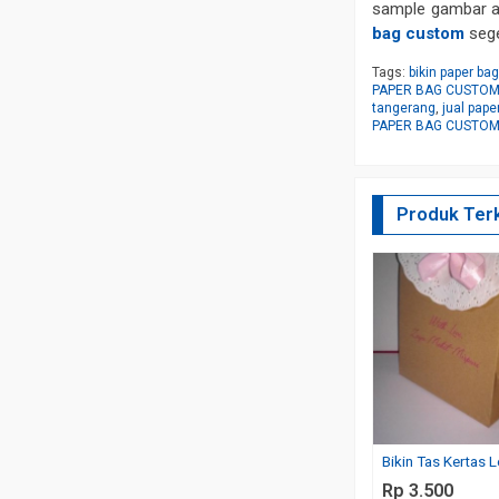
sample gambar at
bag custom
sege
Tags:
bikin paper ba
PAPER BAG CUSTOM
tangerang
,
jual pap
PAPER BAG CUSTO
Produk Terk
Bikin Tas Kertas 
Rp 3.500