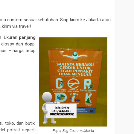
sa custom sesuai kebutuhan. Siap kirim ke Jakarta atau
irim via travel!
s. Ukuran
panjang
i glossy dan dopp.
ebas – harga tetap
, toko, dan butik.
l potrait seperti
Paper Bag Custom Jakarta