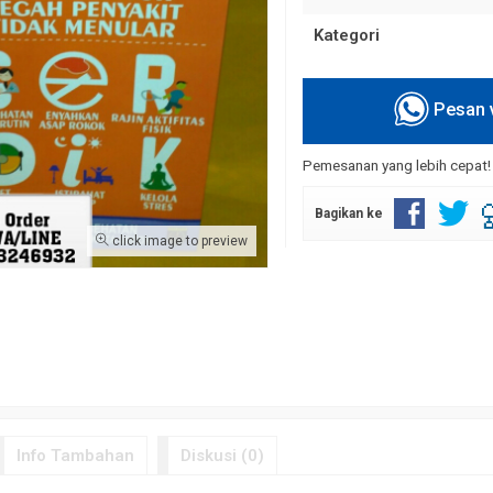
Kategori
Pesan 
Pemesanan yang lebih cepat
Custom
Tas Kertas Seminar Kampus
Bikin Shopping Bag Mura
Rp 7.500
Rp 1.750
Bagikan ke
click image to preview
Info Tambahan
Diskusi (0)