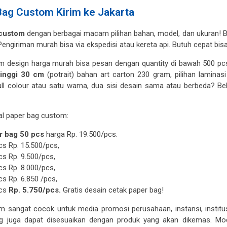
Bag Custom Kirim ke Jakarta
 custom
dengan berbagai macam pilihan bahan, model, dan ukuran! Bi
engiriman murah bisa via ekspedisi atau kereta api. Butuh cepat bisa k
m design harga murah bisa pesan dengan quantity di bawah 500 pc
tinggi 30 cm
(potrait) bahan art carton 230 gram, pilihan laminas
full colour atau satu warna, dua sisi desain sama atau berbeda? B
ual paper bag custom:
r bag 50 pcs
harga Rp. 19.500/pcs.
s Rp. 15.500/pcs,
s Rp. 9.500/pcs,
s Rp. 8.000/pcs,
s Rp. 6.850 /pcs,
pcs
Rp. 5.750/pcs.
Gratis desain cetak paper bag!
 sangat cocok untuk media promosi perusahaan, instansi, institusi
g juga dapat disesuaikan dengan produk yang akan dikemas. Mode