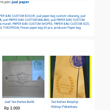
mi pen-
jual paper
PAPER BAG CUSTOM BOGOR
,
jual paper bag custom cikarang
,
jual
A
,
jual PAPER BAG CUSTOM MALANG
,
jual PAPER BAG CUSTOM
ga murah
,
PAPER BAG CUSTOM SHOPEE
,
PAPER BAG CUSTOM SIZE
,
AG TOKOPEDIA
,
Pesan paper bag 50 pcs
,
produsen Paper bag
Paper B
souveni
Rp 5.5
Jual Tas Kertas Butik
Tas Kertas Amplop
Olshop Pekanbaru
Rp 2.000