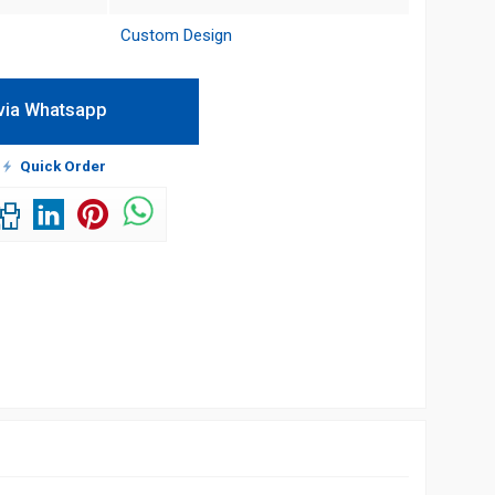
Custom Design
via Whatsapp
!
Quick Order
h