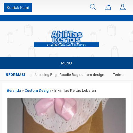
k6Ghe9jF9rmtx91MrSV7BIpW27id0SMW1kLEoe8rM2U
Kontak Kami
MENU
rtas | Paper Bag | Shopping Bag | Goodie Bag custom design
Terima jasa ce
Beranda
»
Custom Design
»
Bikin Tas Kertas Lebaran