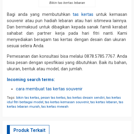
Bikin tas kertas lebaran
Bagi anda yang membutuhkan
tas kertas
untuk kemasan
souvenir atau pun hadiah lebaran atau hari istimewa lainnya.
Dan bermaksud untuk dibagikan kepada sanak famili kerabat
sahabat dan partner kerja pada hari fitri nanti. Kami
menyediakan beragam tas kertas dengan desain dan ukuran
sesuai selera Anda.
Pemesanan dan konsultasi bisa melalui 0878.5785.7767. Anda
bisa pesan dengan spesfikiasi yang dibutuhkan. Baik itu bahan,
ukuran, bentuk atau model, dan jumlah.
Incoming search terms:
cara membuat tas kertas souvenir
Tags:
bikin tas kertas
,
pesan tas kertas
,
tas kertas desain sendiri
,
tas kertas
idul fitri berbagai model
,
tas kertas kemasan souvenir
,
tas kertas lebaran
,
tas
kertas lebaran murah
,
tas kertas mewah
Produk Terkait