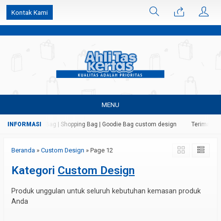
k6Ghe9jF9rmtx91MrSV7BIpW27id0SMW1kLEoe8rM2U
Kontak Kami
MENU
Kertas | Paper Bag | Shopping Bag | Goodie Bag custom design
Terima jasa 
Beranda
»
Custom Design
»
Page 12
Kategori
Custom Design
Produk unggulan untuk seluruh kebutuhan kemasan produk
Anda