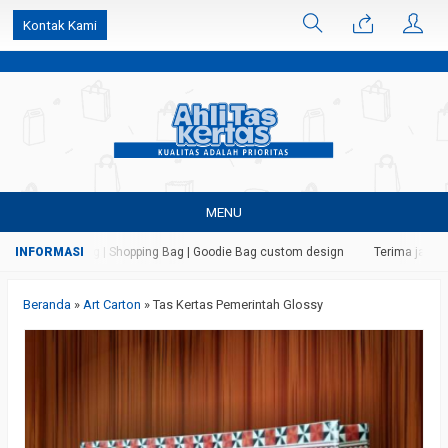
k6Ghe9jF9rmtx91MrSV7BIpW27id0SMW1kLEoe8rM2U
Kontak Kami
MENU
as | Paper Bag | Shopping Bag | Goodie Bag custom design
Terima jasa ceta
Beranda
»
Art Carton
»
Tas Kertas Pemerintah Glossy