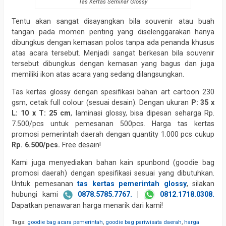
Tas Kertas Seminar Glossy
Tentu akan sangat disayangkan bila souvenir atau buah
tangan pada momen penting yang diselenggarakan hanya
dibungkus dengan kemasan polos tanpa ada penanda khusus
atas acara tersebut. Menjadi sangat berkesan bila souvenir
tersebut dibungkus dengan kemasan yang bagus dan juga
memiliki ikon atas acara yang sedang dilangsungkan.
Tas kertas glossy dengan spesifikasi bahan art cartoon 230
gsm, cetak full colour (sesuai desain). Dengan ukuran
P: 35 x
L: 10 x T: 25 cm
, laminasi glossy, bisa dipesan seharga Rp.
7.500/pcs untuk pemesanan 500pcs. Harga tas kertas
promosi pemerintah daerah dengan quantity 1.000 pcs cukup
Rp. 6.500/pcs.
Free desain!
Kami juga menyediakan bahan kain spunbond (goodie bag
promosi daerah) dengan spesifikasi sesuai yang dibutuhkan.
Untuk pemesanan
tas kertas pemerintah glossy
, silakan
hubungi kami
0878.5785.7767.
|
0812.1718.0308.
Dapatkan penawaran harga menarik dari kami!
Tags:
goodie bag acara pemerintah
,
goodie bag pariwisata daerah
,
harga