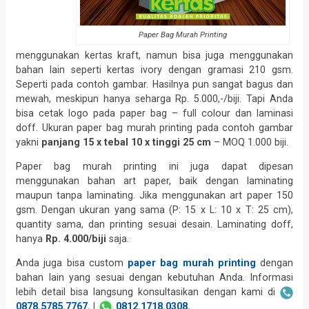
Paper Bag Murah Printing
menggunakan kertas kraft, namun bisa juga menggunakan
bahan lain seperti kertas ivory dengan gramasi 210 gsm.
Seperti pada contoh gambar. Hasilnya pun sangat bagus dan
mewah, meskipun hanya seharga Rp. 5.000,-/biji. Tapi Anda
bisa cetak logo pada paper bag – full colour dan laminasi
doff. Ukuran paper bag murah printing pada contoh gambar
yakni
panjang 15 x tebal 10 x tinggi 25 cm
– MOQ 1.000 biji.
Paper bag murah printing ini juga dapat dipesan
menggunakan bahan art paper, baik dengan laminating
maupun tanpa laminating. Jika menggunakan art paper 150
gsm. Dengan ukuran yang sama (P: 15 x L: 10 x T: 25 cm),
quantity sama, dan printing sesuai desain. Laminating doff,
hanya
Rp. 4.000/biji
saja.
Anda juga bisa custom
paper bag murah printing
dengan
bahan lain yang sesuai dengan kebutuhan Anda. Informasi
lebih detail bisa langsung konsultasikan dengan kami di
0878.5785.7767.
|
0812.1718.0308.