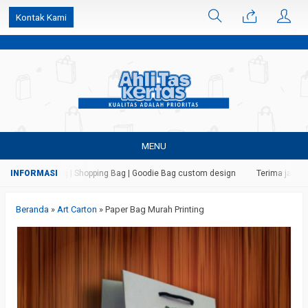
k6Ghe9jF9rmtx91MrSV7BIpW27id0SMW1kLEoe8rM2U
Kontak Kami
MENU
as | Paper Bag | Shopping Bag | Goodie Bag custom design
Terima jasa ceta
Beranda
»
Art Carton
»
Paper Bag Murah Printing