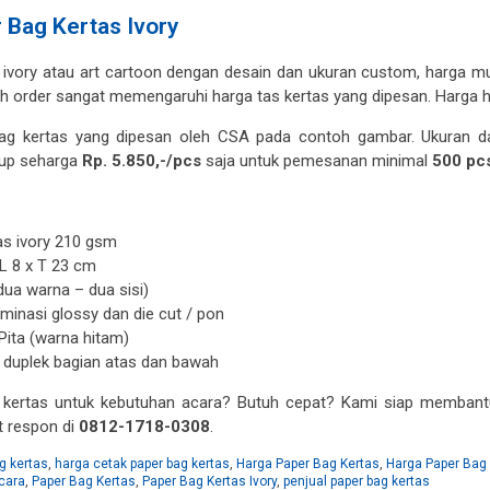
 Bag Kertas Ivory
 ivory atau art cartoon dengan desain dan ukuran custom, harga mula
ah order sangat memengaruhi harga tas kertas yang dipesan. Harga
bag kertas yang dipesan oleh CSA pada contoh gambar. Ukuran d
kup seharga
Rp. 5.850,-/pcs
saja untuk pemesanan minimal
500 pc
as ivory 210 gsm
 L 8 x T 23 cm
(dua warna – dua sisi)
aminasi glossy dan die cut / pon
 Pita (warna hitam)
s duplek bagian atas dan bawah
 kertas untuk kebutuhan acara? Butuh cepat? Kami siap memban
t respon di
0812-1718-0308
.
g kertas
,
harga cetak paper bag kertas
,
Harga Paper Bag Kertas
,
Harga Paper Bag 
cara
,
Paper Bag Kertas
,
Paper Bag Kertas Ivory
,
penjual paper bag kertas