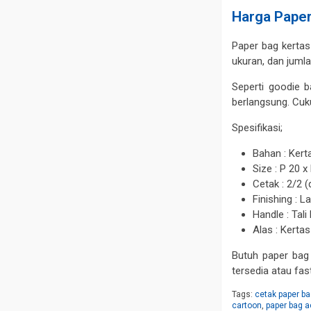
Harga Paper
Paper bag kertas
ukuran, dan juml
Seperti goodie 
berlangsung. Cu
Spesifikasi;
Bahan : Kert
Size : P 20 x
Cetak : 2/2 
Finishing : L
Handle : Tali
Alas : Kerta
Butuh paper bag
tersedia atau fas
Tags:
cetak paper ba
cartoon
,
paper bag a