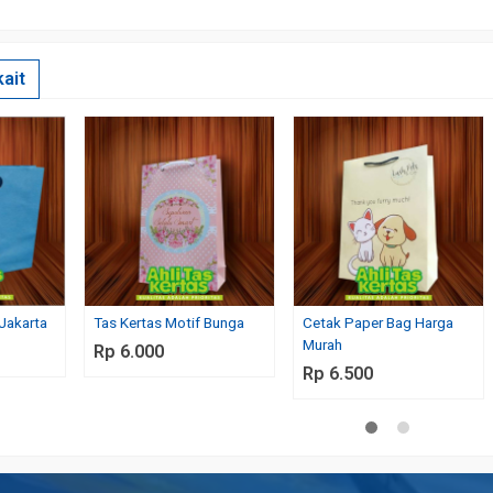
ait
Jakarta
Tas Kertas Motif Bunga
Cetak Paper Bag Harga
Murah
Rp 6.000
Rp 6.500