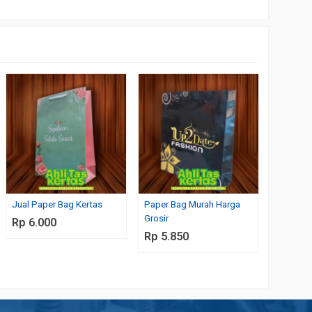
Pesan T
Murah C
Custom
Rp 6.0
Jual Paper Bag Kertas
Paper Bag Murah Harga
Grosir
Rp 6.000
Rp 5.850