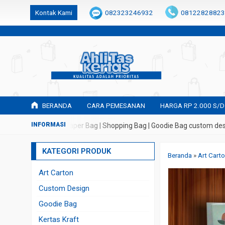
k6Ghe9jF9rmtx91MrSV7BIpW27id0SMW1kLEoe8rM2U
Kontak Kami
082323246932
08122828823
BERANDA
CARA PEMESANAN
HARGA RP 2.000 S/D
an Tas Kertas | Paper Bag | Shopping Bag | Goodie Bag custom design
KATEGORI PRODUK
Beranda
»
Art Cart
Art Carton
Custom Design
Goodie Bag
Kertas Kraft