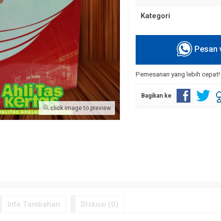
Kategori
Pesan 
Pemesanan yang lebih cepat
os
Tas Kertas Kemasan Batik dan
Cetak Paper Bag Acara
Rp 6.000
Cinderamata
Bagikan ke
Rp 4.000
click image to preview
Info Tambahan
Diskusi (0)