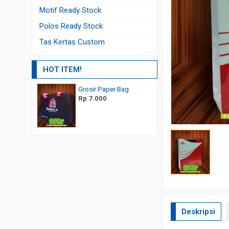
Motif Ready Stock
Polos Ready Stock
Tas Kertas Custom
HOT ITEM!
per Bag
Jual Paper Bag Murah Custom Design
Paper Bag Kemasan Ka
Rp 7.000
Rp 3.000
Deskripsi