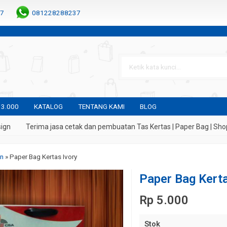
7
081228288237
 3.000
KATALOG
TENTANG KAMI
BLOG
Terima jasa cetak dan pembuatan Tas Kertas | Paper Bag | Shoppin
on
»
Paper Bag Kertas Ivory
Paper Bag Kerta
Rp 5.000
Stok