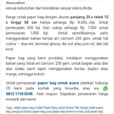
disesuaikan
sesuai kebutuhan dan keindahan sesuai selera Anda.
Harga cetak paper bag dengan ukuran
panjang 25 x tebal 15
x tinggi 38 cm
hanya seharga Rp. 8.000,-/biji. Untuk
pembuatan 500 biji. Dan cukup seharga Rp. 7.000 untuk
pemesanan 1.000 biji. Untuk spesifikasinya, yaitu
menggunakan bahan kertas art cartoon 230 gsm, cetak full
colour – dua sisi, laminasi glossy, die cut atau pon rel, dan tali
koor.
Paper bag yang kami produksi, meskipun menggunakan
bahan yang tebal art cartoon 230 gsm, untuk bagian atas dan
alas selalu kami lapisi menggunakan kertas duplex atau
marga, sehingga kokoh.
Untuk pemesanan
paper bag untuk acara
silahkan hubungi
CS kami pada kontak yang tersedia, atau wa
0812.1718.0308.
-fast respon. Dapatkan penawaran harga
menarik dari kami!
Tags:
cetak paper bag
,
Cetak Paper Bag untuk Acara TNI
,
harga cetak paper
bag
,
harga produksi paper bag
,
jual paper bag online murah
,
jual paper bag