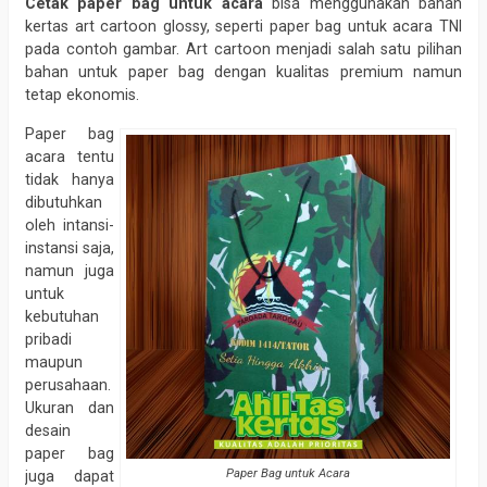
Cetak paper bag
untuk acara
bisa menggunakan bahan
kertas art cartoon glossy, seperti paper bag untuk acara TNI
pada contoh gambar. Art cartoon menjadi salah satu pilihan
bahan untuk paper bag dengan kualitas premium namun
tetap ekonomis.
Paper bag
acara tentu
tidak hanya
dibutuhkan
oleh intansi-
instansi saja,
namun juga
untuk
kebutuhan
pribadi
maupun
perusahaan.
Ukuran dan
desain
paper bag
Paper Bag untuk Acara
juga dapat