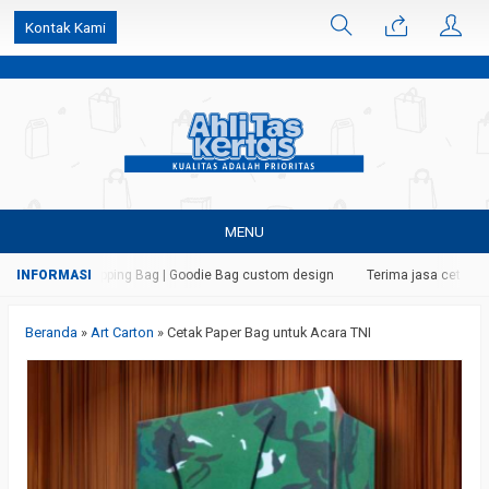
k6Ghe9jF9rmtx91MrSV7BIpW27id0SMW1kLEoe8rM2U
Kontak Kami
MENU
aper Bag | Shopping Bag | Goodie Bag custom design
Terima jasa cetak dan 
Beranda
»
Art Carton
»
Cetak Paper Bag untuk Acara TNI